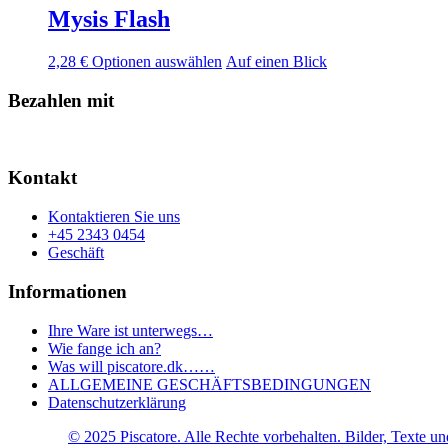
werden.
in
Mysis Flash
können
verschiedenen
auf
Varianten
der
Dieses
2,28
€
Optionen auswählen
Auf einen Blick
erhältlich.
Produktseite
Produkt
Die
ausgewählt
ist
Bezahlen mit
Optionen
werden.
in
können
verschiedenen
auf
Varianten
der
erhältlich.
Produktseite
Kontakt
Die
ausgewählt
Optionen
werden.
Kontaktieren Sie uns
können
+45 2343 0454
auf
Geschäft
der
Produktseite
Informationen
ausgewählt
werden.
Ihre Ware ist unterwegs…
Wie fange ich an?
Was will piscatore.dk……
ALLGEMEINE GESCHÄFTSBEDINGUNGEN
Datenschutzerklärung
© 2025 Piscatore. Alle Rechte vorbehalten. Bilder, Texte un