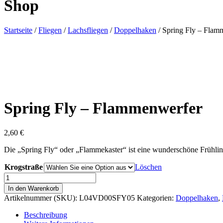
Shop
Startseite
/
Fliegen
/
Lachsfliegen
/
Doppelhaken
/ Spring Fly – Flam
Spring Fly – Flammenwerfer
2,60
€
Die „Spring Fly“ oder „Flammekaster“ ist eine wunderschöne Frühling
Krogstraße
Löschen
Spring
Fly
In den Warenkorb
–
Artikelnummer (SKU):
L04VD00SFY05
Kategorien:
Doppelhaken
,
Flammenwerfer,
Anzahl
Beschreibung