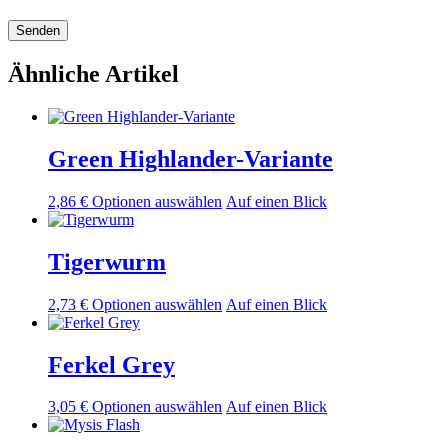
Ähnliche Artikel
Green Highlander-Variante
Dieses
2,86
€
Optionen auswählen
Auf einen Blick
Produkt
ist
in
Tigerwurm
verschiedenen
Varianten
Dieses
2,73
€
Optionen auswählen
Auf einen Blick
erhältlich.
Produkt
Die
ist
Optionen
in
Ferkel Grey
können
verschiedenen
auf
Varianten
der
Dieses
3,05
€
Optionen auswählen
Auf einen Blick
erhältlich.
Produktseite
Produkt
Die
ausgewählt
ist
Optionen