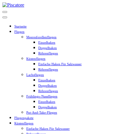
Zum
Inhalt
springen
Startseite
Fliegen
Meeresforellenfliegen
Einzelhaken
Doppelhaken
Röhrenfliegen
Küstenfliegen
Einfache Haken Für Salzwasser
Röhrenfliegen
Lachsfliegen
Einzelhaken
Doppelhaken
Röhrenfliegen
Frühlings-/Nassfliegen
Einzelhaken
Doppelhaken
Put-And-Take-Fliegen
Fliegenpakete
Küstenfliegen
Einfache Haken Für Salzwasser