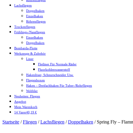
Röhrenfliegen
Lachsfliegen
Doppelhaken
Einzelhaken
Röhrenfliegen
Trockenfliegen
Frühlings-/Nassfliegen
Einzelhaken
Doppelhaken
Bombarda-Flotte
Werkzeuge & Zubehör
Liner
Fletliner Für Normale Räder
Fluorkohlenwasserstoff
Hakenlöser, Schnurschneider Usw.
Fliegenboxen
Haken – Dreifachhaken Für Tuber-/Rohrfliegen
Wobbler
Neuheiten: Fliegen
Angebot
Mein Warenkorb
14 Varer
40,19 €
xMenü
Startseite
/
Fliegen
/
Lachsfliegen
/
Doppelhaken
/ Spring Fly – Flam
schließen