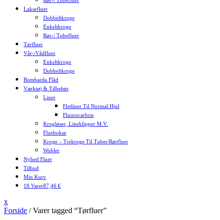
Rør-/ Tubefluer
Laksefluer
Dobbeltkroge
Enkeltkroge
Rør-/ Tubefluer
Tørfluer
Vår-/Vådfluer
Enkeltkroge
Dobbeltkroge
Bombarda Flåd
Værktøj & Tilbehør
Liner
Fletliner Til Normal Hjul
Fluorocarbon
Krogløser, Lineklipper M.v.
Fluebokse
Kroge – Trekroge Til Tuber/rørfluer
Wobler
Nyhed Fluer
Tilbud
Min Kurv
18 Varer
87,46 €
Close
x
Menu
Forside
/ Varer tagged “Tørfluer”