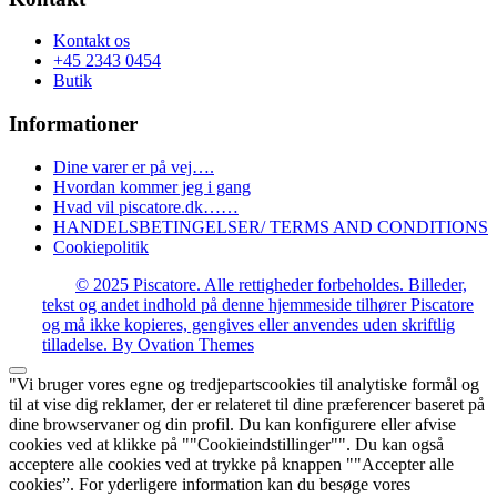
Kontakt os
+45 2343 0454
Butik
Informationer
Dine varer er på vej….
Hvordan kommer jeg i gang
Hvad vil piscatore.dk……
HANDELSBETINGELSER/ TERMS AND CONDITIONS
Cookiepolitik
© 2025 Piscatore. Alle rettigheder forbeholdes. Billeder,
tekst og andet indhold på denne hjemmeside tilhører Piscatore
og må ikke kopieres, gengives eller anvendes uden skriftlig
tilladelse.
By Ovation Themes
"Vi bruger vores egne og tredjepartscookies til analytiske formål og
til at vise dig reklamer, der er relateret til dine præferencer baseret på
dine browservaner og din profil. Du kan konfigurere eller afvise
cookies ved at klikke på ""Cookieindstillinger"". Du kan også
acceptere alle cookies ved at trykke på knappen ""Accepter alle
cookies”. For yderligere information kan du besøge vores