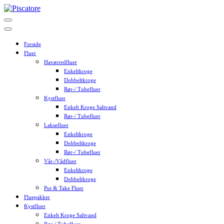
Skip
to
content
Forside
Fluer
Havørredfluer
Enkeltkroge
Dobbeltkroge
Rør-/ Tubefluer
Kystfluer
Enkelt Kroge Saltvand
Rør-/ Tubefluer
Laksefluer
Enkeltkroge
Dobbeltkroge
Rør-/ Tubefluer
Vår-/Vådfluer
Enkeltkroge
Dobbeltkroge
Put & Take Fluer
Fluepakker
Kystfluer
Enkelt Kroge Saltvand