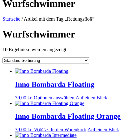
Wurfschwimmer
Startseite
/ Artikel mit dem Tag „Rettungsfloß“
Wurfschwimmer
10 Ergebnisse werden angezeigt
Inno Bombarda Floating
Dieses
39,00
kr.
Optionen auswählen
Auf einen Blick
Produkt
ist
in
Inno Bombarda Floating Orange
verschiedenen
Varianten
39,00
kr.
In den Warenkorb
Auf einen Blick
39,00
kr.
.
erhältlich.
Die