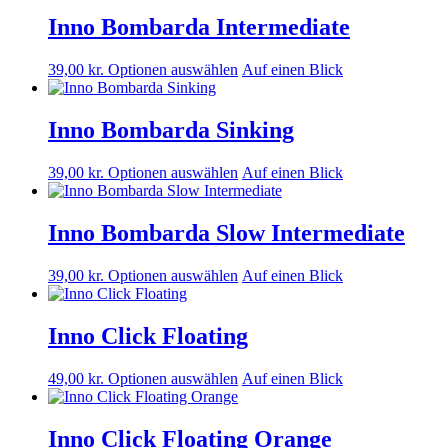
Optionen
Inno Bombarda Intermediate
können
auf
der
Dieses
39,00
kr.
Optionen auswählen
Auf einen Blick
Produktseite
Produkt
ausgewählt
ist
werden.
in
Inno Bombarda Sinking
verschiedenen
Varianten
Dieses
39,00
kr.
Optionen auswählen
Auf einen Blick
erhältlich.
Produkt
Die
ist
Optionen
in
Inno Bombarda Slow Intermediate
können
verschiedenen
auf
Varianten
der
Dieses
39,00
kr.
Optionen auswählen
Auf einen Blick
erhältlich.
Produktseite
Produkt
Die
ausgewählt
ist
Optionen
werden.
in
Inno Click Floating
können
verschiedenen
auf
Varianten
der
Dieses
49,00
kr.
Optionen auswählen
Auf einen Blick
erhältlich.
Produktseite
Produkt
Die
ausgewählt
ist
Optionen
werden.
in
Inno Click Floating Orange
können