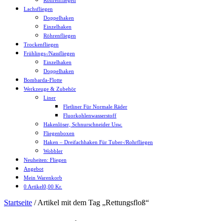
Röhrenfliegen
Lachsfliegen
Doppelhaken
Einzelhaken
Röhrenfliegen
Trockenfliegen
Frühlings-/Nassfliegen
Einzelhaken
Doppelhaken
Bombarda-Flotte
Werkzeuge & Zubehör
Liner
Fletliner Für Normale Räder
Fluorkohlenwasserstoff
Hakenlöser, Schnurschneider Usw.
Fliegenboxen
Haken – Dreifachhaken Für Tuber-/Rohrfliegen
Wobbler
Neuheiten: Fliegen
Angebot
Mein Warenkorb
0 Artikel
0,00 Kr.
xMenü
Startseite
/ Artikel mit dem Tag „Rettungsfloß“
schließen