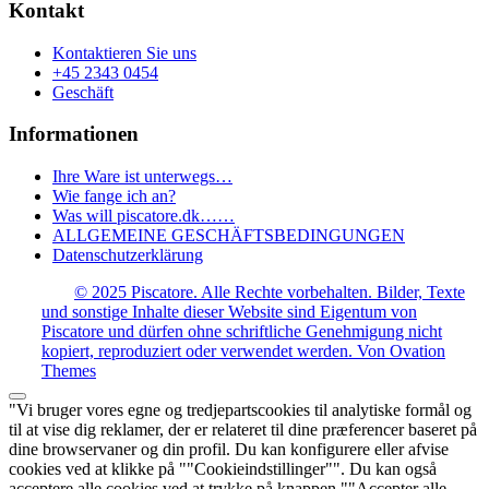
erhältlich.
Produktseite
Kontakt
Die
ausgewählt
Optionen
werden.
Kontaktieren Sie uns
können
+45 2343 0454
auf
Geschäft
der
Produktseite
Informationen
ausgewählt
werden.
Ihre Ware ist unterwegs…
Wie fange ich an?
Was will piscatore.dk……
ALLGEMEINE GESCHÄFTSBEDINGUNGEN
Datenschutzerklärung
© 2025 Piscatore. Alle Rechte vorbehalten. Bilder, Texte
und sonstige Inhalte dieser Website sind Eigentum von
Piscatore und dürfen ohne schriftliche Genehmigung nicht
kopiert, reproduziert oder verwendet werden.
Von Ovation
Themes
"Vi bruger vores egne og tredjepartscookies til analytiske formål og
til at vise dig reklamer, der er relateret til dine præferencer baseret på
dine browservaner og din profil. Du kan konfigurere eller afvise
cookies ved at klikke på ""Cookieindstillinger"". Du kan også
acceptere alle cookies ved at trykke på knappen ""Accepter alle