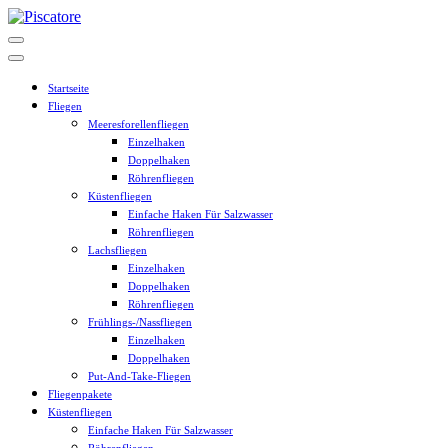
Zum
Inhalt
springen
Startseite
Fliegen
Meeresforellenfliegen
Einzelhaken
Doppelhaken
Röhrenfliegen
Küstenfliegen
Einfache Haken Für Salzwasser
Röhrenfliegen
Lachsfliegen
Einzelhaken
Doppelhaken
Röhrenfliegen
Frühlings-/Nassfliegen
Einzelhaken
Doppelhaken
Put-And-Take-Fliegen
Fliegenpakete
Küstenfliegen
Einfache Haken Für Salzwasser