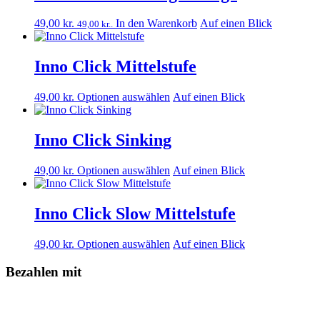
verschiedenen
auf
Varianten
der
49,00
kr.
In den Warenkorb
Auf einen Blick
49,00
kr.
.
erhältlich.
Produktseite
Die
ausgewählt
Optionen
werden.
Inno Click Mittelstufe
können
auf
der
Dieses
49,00
kr.
Optionen auswählen
Auf einen Blick
Produktseite
Produkt
ausgewählt
ist
werden.
in
Inno Click Sinking
verschiedenen
Varianten
Dieses
49,00
kr.
Optionen auswählen
Auf einen Blick
erhältlich.
Produkt
Die
ist
Optionen
in
Inno Click Slow Mittelstufe
können
verschiedenen
auf
Varianten
der
Dieses
49,00
kr.
Optionen auswählen
Auf einen Blick
erhältlich.
Produktseite
Produkt
Die
ausgewählt
ist
Bezahlen mit
Optionen
werden.
in
können
verschiedenen
auf
Varianten
der