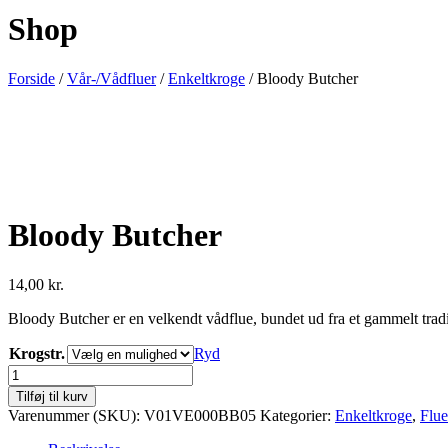
Shop
Forside
/
Vår-/Vådfluer
/
Enkeltkroge
/ Bloody Butcher
Bloody Butcher
14,00
kr.
Bloody Butcher er en velkendt vådflue, bundet ud fra et gammelt tradit
Krogstr.
Ryd
Bloody
Butcher
Tilføj til kurv
antal
Varenummer (SKU):
V01VE000BB05
Kategorier:
Enkeltkroge
,
Flue