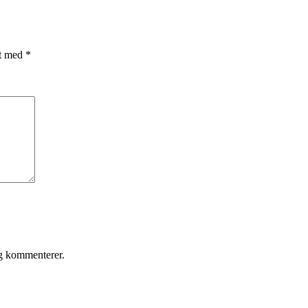
et med
*
eg kommenterer.