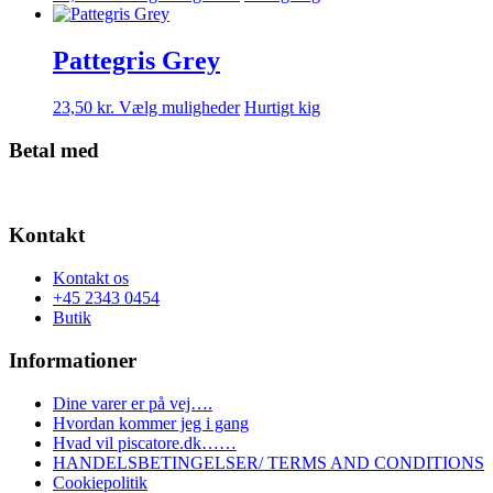
vare
vælges
har
på
flere
Pattegris Grey
varesiden
varianter.
Mulighederne
Dette
23,50
kr.
Vælg muligheder
Hurtigt kig
kan
vare
vælges
har
Betal med
på
flere
varesiden
varianter.
Mulighederne
kan
Kontakt
vælges
på
Kontakt os
varesiden
+45 2343 0454
Butik
Informationer
Dine varer er på vej….
Hvordan kommer jeg i gang
Hvad vil piscatore.dk……
HANDELSBETINGELSER/ TERMS AND CONDITIONS
Cookiepolitik