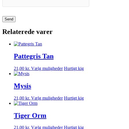
Relaterede varer
Pattegris Tan
Dette
21,00
kr.
Vælg muligheder
Hurtigt kig
vare
har
flere
Mysis
varianter.
Mulighederne
Dette
21,00
kr.
Vælg muligheder
Hurtigt kig
kan
vare
vælges
har
på
flere
Tiger Orm
varesiden
varianter.
Mulighederne
Dette
21,00
kr.
Vælg muligheder
Hurtigt kig
kan