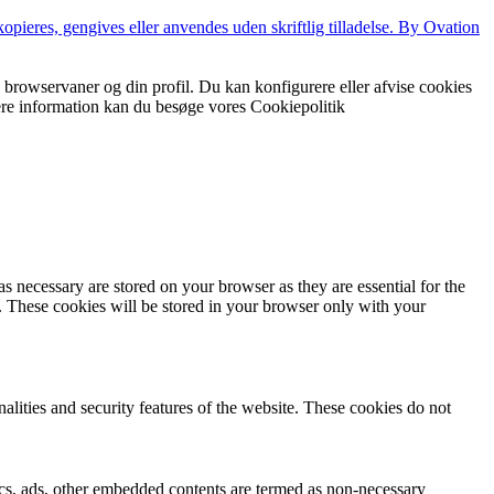
pieres, gengives eller anvendes uden skriftlig tilladelse.
By Ovation
ine browservaner og din profil. Du kan konfigurere eller afvise cookies
ere information kan du besøge vores Cookiepolitik
s necessary are stored on your browser as they are essential for the
e. These cookies will be stored in your browser only with your
nalities and security features of the website. These cookies do not
ytics, ads, other embedded contents are termed as non-necessary