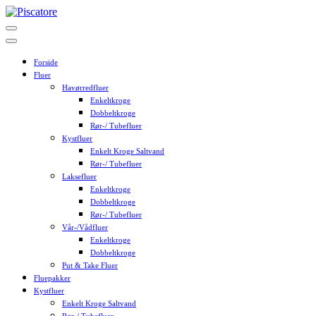
Skip
to
content
Forside
Fluer
Havørredfluer
Enkeltkroge
Dobbeltkroge
Rør-/ Tubefluer
Kystfluer
Enkelt Kroge Saltvand
Rør-/ Tubefluer
Laksefluer
Enkeltkroge
Dobbeltkroge
Rør-/ Tubefluer
Vår-/Vådfluer
Enkeltkroge
Dobbeltkroge
Put & Take Fluer
Fluepakker
Kystfluer
Enkelt Kroge Saltvand