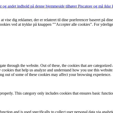
st og andet indhold på denne hjemmeside tilhører Piscatore og må ikke ko
 at vise dig reklamer, der er relateret til dine præferencer baseret på d
 cookies ved at trykke på knappen ""Accepter alle cookies”. For yderlig
e through the website. Out of these, the cookies that are categorized a
rty cookies that help us analyze and understand how you use this websit
ting out of some of these cookies may affect your browsing experience.
properly. This category only includes cookies that ensures basic functio
function and is used specifically to collect user personal data via anal