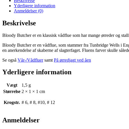
Beskrivelse
Yderligere information
Anmeldelser (0)
Beskrivelse
Bloody Butcher er en klassisk vådflue som har mange ørreder og stal
Bloody Butcher er en vådflue, som stammer fra Tunbridge Wells i Eng
en anerkendelse af skaberne af slagterfaget. Fluens farver skulle sål
Se også
Vår-/Vådfluer
samt
På ørredjagt ved åen
Yderligere information
Vægt
1,5 g
Størrelse
2 × 1 × 1 cm
Krogstr.
# 6, # 8, #10, # 12
Anmeldelser