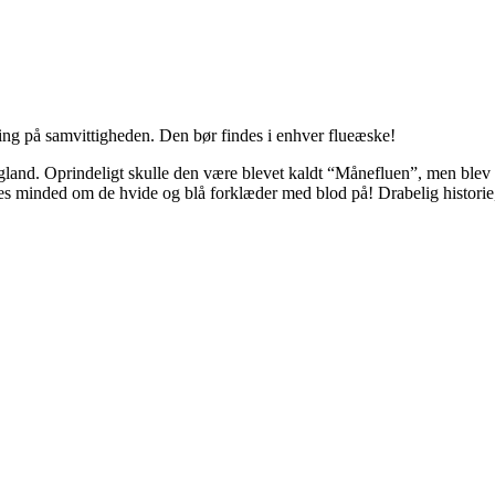
ling på
samvittigheden. Den bør findes i enhver flueæske!
land. Oprindeligt skulle den være blevet kaldt “Månefluen”, men blev 
edes minded om de hvide og blå forklæder med blod på! Drabelig historie