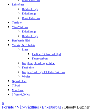
Rør-/ Tubefluer
Laksefluer
Dobbeltkroge
Enkeltkroge
Rør-/ Tubefluer
Tørfluer
Vår-/Vådfluer
Enkeltkroge
Dobbeltkroge
Bombarda Flåd
Værktøj & Tilbehør
Liner
Fletliner Til Normal Hjul
Fluorocarbon
Krogløser, Lineklipper M.v.
Fluebokse
Kroge – Trekroge Til Tuber/rørfluer
Wobler
Nyhed Fluer
Tilbud
Min Kurv
0 Varer
0,00 Kr.
Close
x
Menu
Forside
/
Vår-/Vådfluer
/
Enkeltkroge
/ Bloody Butcher