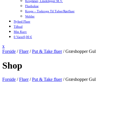
Krogløser, Lineklipper M.v.
Fluebokse
Kroge – Trekroge Til Tuber/rørfluer
Wobler
Nyhed Fluer
Tilbud
Min Kurv
0 Varer
0,00 €
Close
x
Menu
Forside
/
Fluer
/
Put & Take fluer
/ Græshopper Gul
Shop
Forside
/
Fluer
/
Put & Take fluer
/ Græshopper Gul