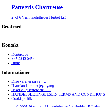
har
på
flere
Pattegris Chartreuse
varesiden
varianter.
Mulighederne
Dette
2,73
€
Vælg muligheder
Hurtigt kig
kan
vare
vælges
har
Betal med
på
flere
varesiden
varianter.
Mulighederne
kan
Kontakt
vælges
på
Kontakt os
varesiden
+45 2343 0454
Butik
Informationer
Dine varer er på vej….
Hvordan kommer jeg i gang
Hvad vil piscatore.dk……
HANDELSBETINGELSER/ TERMS AND CONDITIONS
Cookiepolitik
© 2025 Piscatore. Alle rettigheder forbeholdes. Billeder,