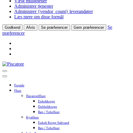
Vælg muligheder
Administrer tjenester
Administrer {vendor_count} leverandører
Læs mere om disse formål
Se
Godkend
Afvis
Se præferencer
Gem præferencer
præferencer
Skip
to
content
Forside
Fluer
Havørredfluer
Enkeltkroge
Dobbeltkroge
Rør-/ Tubefluer
Kystfluer
Enkelt Kroge Saltvand
Rør-/ Tubefluer