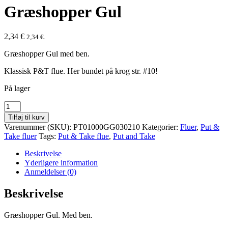
Græshopper Gul
2,34
€
2,34
€
.
Græshopper Gul med ben.
Klassisk P&T flue. Her bundet på krog str. #10!
På lager
Græshopper
Gul
Tilføj til kurv
antal
Varenummer (SKU):
PT01000GG030210
Kategorier:
Fluer
,
Put &
Take fluer
Tags:
Put & Take flue
,
Put and Take
Beskrivelse
Yderligere information
Anmeldelser (0)
Beskrivelse
Græshopper Gul. Med ben.