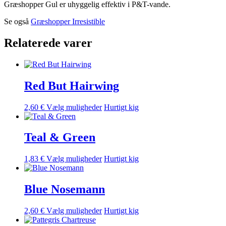
Græshopper Gul er uhyggelig effektiv i P&T-vande.
Se også
Græshopper Irresistible
Relaterede varer
Red But Hairwing
Dette
2,60
€
Vælg muligheder
Hurtigt kig
vare
har
flere
Teal & Green
varianter.
Mulighederne
Dette
1,83
€
Vælg muligheder
Hurtigt kig
kan
vare
vælges
har
på
flere
Blue Nosemann
varesiden
varianter.
Mulighederne
Dette
2,60
€
Vælg muligheder
Hurtigt kig
kan
vare
vælges