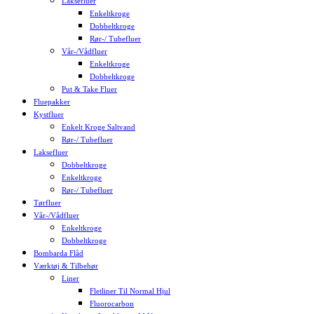
Laksefluer
Enkeltkroge
Dobbeltkroge
Rør-/ Tubefluer
Vår-/Vådfluer
Enkeltkroge
Dobbeltkroge
Put & Take Fluer
Fluepakker
Kystfluer
Enkelt Kroge Saltvand
Rør-/ Tubefluer
Laksefluer
Dobbeltkroge
Enkeltkroge
Rør-/ Tubefluer
Tørfluer
Vår-/Vådfluer
Enkeltkroge
Dobbeltkroge
Bombarda Flåd
Værktøj & Tilbehør
Liner
Fletliner Til Normal Hjul
Fluorocarbon