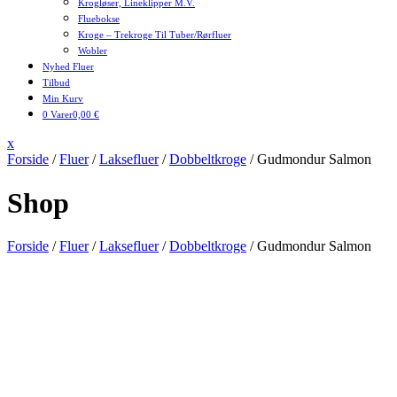
Krogløser, Lineklipper M.v.
Fluebokse
Kroge – Trekroge Til Tuber/rørfluer
Wobler
Nyhed Fluer
Tilbud
Min Kurv
0 Varer
0,00 €
Close
x
Menu
Forside
/
Fluer
/
Laksefluer
/
Dobbeltkroge
/ Gudmondur Salmon
Shop
Forside
/
Fluer
/
Laksefluer
/
Dobbeltkroge
/ Gudmondur Salmon