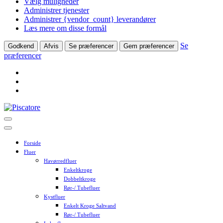
Vælg muligheder
Administrer tjenester
Administrer {vendor_count} leverandører
Læs mere om disse formål
Se
Godkend
Afvis
Se præferencer
Gem præferencer
præferencer
Skip
to
content
Forside
Fluer
Havørredfluer
Enkeltkroge
Dobbeltkroge
Rør-/ Tubefluer
Kystfluer
Enkelt Kroge Saltvand
Rør-/ Tubefluer