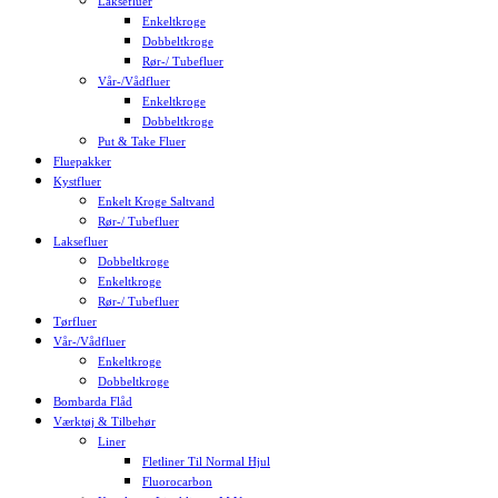
Laksefluer
Enkeltkroge
Dobbeltkroge
Rør-/ Tubefluer
Vår-/Vådfluer
Enkeltkroge
Dobbeltkroge
Put & Take Fluer
Fluepakker
Kystfluer
Enkelt Kroge Saltvand
Rør-/ Tubefluer
Laksefluer
Dobbeltkroge
Enkeltkroge
Rør-/ Tubefluer
Tørfluer
Vår-/Vådfluer
Enkeltkroge
Dobbeltkroge
Bombarda Flåd
Værktøj & Tilbehør
Liner
Fletliner Til Normal Hjul
Fluorocarbon