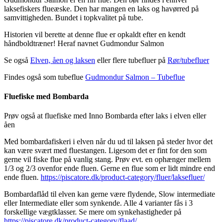
laksefiskers flueæske. Den har mangen en laks og havørred på
samvittigheden. Bundet i topkvalitet på tube.
Historien vil berette at denne flue er opkaldt efter en kendt
håndboldtræner! Heraf navnet Gudmondur Salmon
Se også
Elven, åen og laksen
eller flere tubefluer på
Rør/tubefluer
Findes også som tubeflue
Gudmondur Salmon – Tubeflue
Fluefiske med Bombarda
Prøv også at fluefiske med Inno Bombarda efter laks i elven eller
åen
Med bombardafiskeri i elven når du ud til laksen på steder hvor det
kan være svært med fluestangen. Ligesom det er fint for den som
gerne vil fiske flue på vanlig stang. Prøv evt. en ophænger mellem
1/3 og 2/3 ovenfor ende fluen. Gerne en flue som er lidt mindre end
ende fluen.
https://piscatore.dk/product-category/fluer/laksefluer/
Bombardaflåd til elven kan gerne være flydende, Slow intermediate
eller Intermediate eller som synkende. Alle 4 varianter fås i 3
forskellige vægtklasser. Se mere om synkehastigheder på
https://piscatore.dk/product-category/flaad/