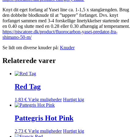
Knyt dit eget forfang af Yasei line ca. 1-1,5 x stanglængden. Brug
den dobbelte blodknude til at ”tappere” forfanget. Dvs. knyt
forfanget sammen med 3-4 forskellige linetykkelser startende med
en 0.40 og slutte med en 0.28 eller 0.30 afhængig af temperament.
https://piscatore.dk/product/fluorocarbon-yasei-predator-fra-
shimano-50-m/
Se lidt om diverse knuder på:
Knuder
Relaterede varer
Red Tag
Dette
1,83
€
Vælg muligheder
Hurtigt kig
vare
har
flere
Pattegris Hot Pink
varianter.
Mulighederne
Dette
2,73
€
Vælg muligheder
Hurtigt kig
kan
vare