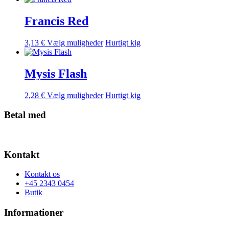
vælges
har
på
flere
Francis Red
varesiden
varianter.
Mulighederne
Dette
3,13
€
Vælg muligheder
Hurtigt kig
kan
vare
vælges
har
på
flere
Mysis Flash
varesiden
varianter.
Mulighederne
Dette
2,28
€
Vælg muligheder
Hurtigt kig
kan
vare
vælges
har
Betal med
på
flere
varesiden
varianter.
Mulighederne
kan
Kontakt
vælges
på
Kontakt os
varesiden
+45 2343 0454
Butik
Informationer