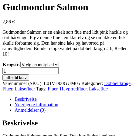
Gudmondur Salmon
2,86
€
Gudmondur Salmon er en enkelt sort flue med lidt pink hackle og
sort hårvinge. Prøv denne flue i en klar elv og se om ikke en fisk
skulle forbarme sig. Den har sine laks og havørred på
samvittigheden. Bundet i topkvalitet på dobbelt krog i # 6, 8 eller
10!
Krogstr.
Gudmondur
Salmon
Tilføj til kurv
antal
Varenummer (SKU):
L01VD00GUM05
Kategorier:
Dobbeltkroge
,
Fluer
,
Laksefluer
Tags:
Fluer
,
Havørredfluer
,
Lakseflue
Beskrivelse
Yderligere information
Anmeldelser (0)
Beskrivelse
Gudmondur Salmon er en fin flue. Den bør findes i enhver