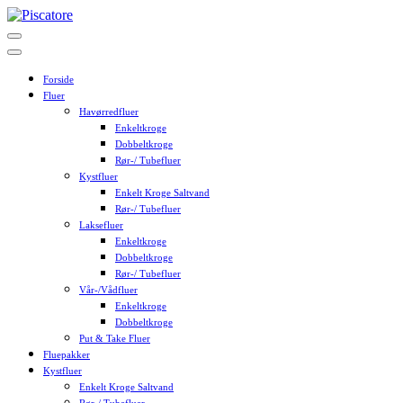
Skip
to
content
Forside
Fluer
Havørredfluer
Enkeltkroge
Dobbeltkroge
Rør-/ Tubefluer
Kystfluer
Enkelt Kroge Saltvand
Rør-/ Tubefluer
Laksefluer
Enkeltkroge
Dobbeltkroge
Rør-/ Tubefluer
Vår-/Vådfluer
Enkeltkroge
Dobbeltkroge
Put & Take Fluer
Fluepakker
Kystfluer
Enkelt Kroge Saltvand