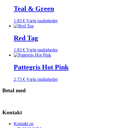
har
flere
Teal & Green
varianter.
Mulighederne
Dette
1,83
€
Vælg muligheder
kan
vare
vælges
har
på
flere
Red Tag
varesiden
varianter.
Mulighederne
Dette
1,83
€
Vælg muligheder
kan
vare
vælges
har
på
flere
Pattegris Hot Pink
varesiden
varianter.
Mulighederne
Dette
2,73
€
Vælg muligheder
kan
vare
vælges
har
Betal med
på
flere
varesiden
varianter.
Mulighederne
kan
Kontakt
vælges
på
Kontakt os
varesiden