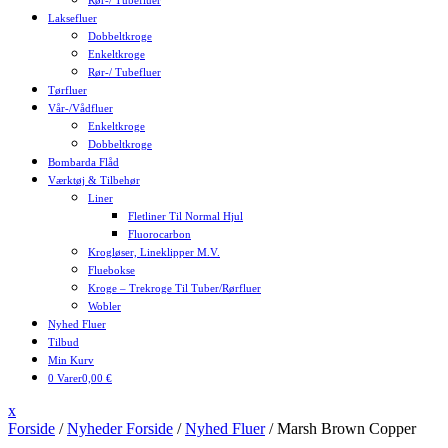
Rør-/ Tubefluer
Laksefluer
Dobbeltkroge
Enkeltkroge
Rør-/ Tubefluer
Tørfluer
Vår-/Vådfluer
Enkeltkroge
Dobbeltkroge
Bombarda Flåd
Værktøj & Tilbehør
Liner
Fletliner Til Normal Hjul
Fluorocarbon
Krogløser, Lineklipper M.v.
Fluebokse
Kroge – Trekroge Til Tuber/rørfluer
Wobler
Nyhed Fluer
Tilbud
Min Kurv
0 Varer
0,00 €
Close
x
Menu
Forside
/
Nyheder Forside
/
Nyhed Fluer
/ Marsh Brown Copper