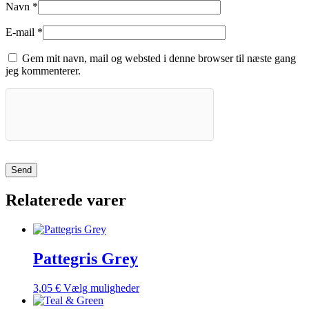
Navn
*
E-mail
*
Gem mit navn, mail og websted i denne browser til næste gang
jeg kommenterer.
Relaterede varer
Pattegris Grey
Dette
3,05
€
Vælg muligheder
vare