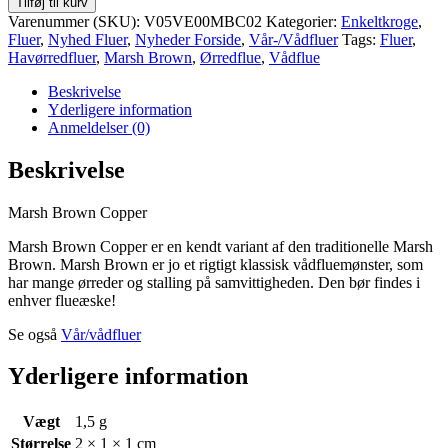
Tilføj til kurv
Copper
Varenummer (SKU):
V05VE00MBC02
Kategorier:
Enkeltkroge
,
antal
Fluer
,
Nyhed Fluer
,
Nyheder Forside
,
Vår-/Vådfluer
Tags:
Fluer
,
Havørredfluer
,
Marsh Brown
,
Ørredflue
,
Vådflue
Beskrivelse
Yderligere information
Anmeldelser (0)
Beskrivelse
Marsh Brown Copper
Marsh Brown Copper er en kendt variant af den traditionelle Marsh
Brown. Marsh Brown er jo et rigtigt klassisk vådfluemønster, som
har mange ørreder og stalling på
samvittigheden. Den bør findes i
enhver flueæske!
Se også
Vår/vådfluer
Yderligere information
Vægt
1,5 g
Størrelse
2 × 1 × 1 cm