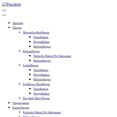
Zum
Inhalt
springen
Startseite
Fliegen
Meeresforellenfliegen
Einzelhaken
Doppelhaken
Röhrenfliegen
Küstenfliegen
Einfache Haken Für Salzwasser
Röhrenfliegen
Lachsfliegen
Einzelhaken
Doppelhaken
Röhrenfliegen
Frühlings-/Nassfliegen
Einzelhaken
Doppelhaken
Put-And-Take-Fliegen
Fliegenpakete
Küstenfliegen
Einfache Haken Für Salzwasser