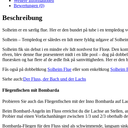
Weitere Informationen
Bewertungen (0)
Beschreibung
Solheim er en særlig flue. Her er den bundet på tube i en templedog
Solheim – Templedog er således en lidt mere fyldig udgave af Solheim
Solheim fik sin debut i en mindre elv lidt nordvest for Florø. Den kom 
elven, blev denne flue præsenteret midt i en lille pool – dog på dobb
flueæsken og har flere af de ædle fisk på samvittigheden. Her er den b
Fås også på dobbeltkrog
Solheim Flue
eller som enkeltkrog
Solheim 
Siehe auch:
Der Fluss, der Bach und der Lachs
Fliegenfischen mit Bombarda
Probieren Sie auch das Fliegenfischen mit der Inno Bombarda auf La
Beim Bombard-Angeln im Fluss erreichst du die Lachse an Stellen, an d
Probier mal einen Vorfachanhänger zwischen 1/3 und 2/3 oberhalb der 
Bombarda-Fliegen für den Fluss sind als schwimmende, langsam sinkend