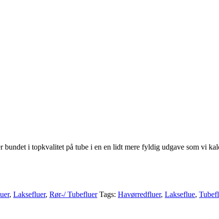
er bundet i topkvalitet på tube i en en lidt mere fyldig udgave som vi 
uer
,
Laksefluer
,
Rør-/ Tubefluer
Tags:
Havørredfluer
,
Lakseflue
,
Tubef