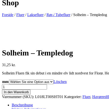
Shop
Forside
/
Fluer
/
Laksefluer
/
Rør-/ Tubefluer
/ Solheim – Templedog
Solheim – Templedog
31,25
kr.
Solheim Fluen fik sin debut i en mindre elv lidt nordvest for Florø. H
mm
Löschen
Solheim
-
In den Warenkorb
Templedog
Varenummer (SKU):
L018LT00SHT01
Kategorier:
Fluer
,
Havørredfl
antal
Beschreibung