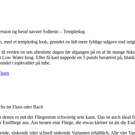
 version og heraf navnet Solheim – Templedog
, med et templedog look, grundet en lidt mere fyldige udgave end orig
til verden en sen aftentime dagen før afgangen på en af de mange fisketu
elt Low Water krog. Efter få kast nappede en 5 punds havørred på, blan
undet i topkvalitet på tube.
Fluen
chs im Fluss oder Bach
enen es mit der Fliegenrute schwierig sein kann. Das ist auch ideal fü
Endfliege aus. Am besten eine Fliege, die etwas kleiner ist als die End
e, sinkende oder schnell sinkende Varianten erhältlich. Alle vier Vari