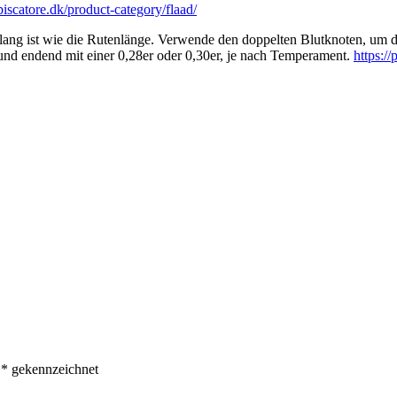
/piscatore.dk/product-category/flaad/
 lang ist wie die Rutenlänge. Verwende den doppelten Blutknoten, um 
nd endend mit einer 0,28er oder 0,30er, je nach Temperament.
https:/
t
*
gekennzeichnet