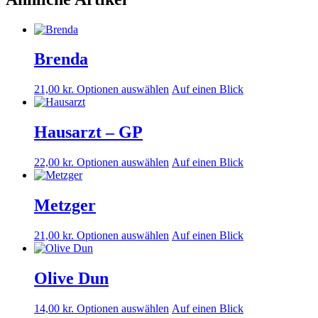
Brenda
Dieses
21,00
kr.
Optionen auswählen
Auf einen Blick
Produkt
ist
in
Hausarzt – GP
verschiedenen
Varianten
Dieses
22,00
kr.
Optionen auswählen
Auf einen Blick
erhältlich.
Produkt
Die
ist
Optionen
in
Metzger
können
verschiedenen
auf
Varianten
der
Dieses
21,00
kr.
Optionen auswählen
Auf einen Blick
erhältlich.
Produktseite
Produkt
Die
ausgewählt
ist
Optionen
werden.
in
Olive Dun
können
verschiedenen
auf
Varianten
der
Dieses
14,00
kr.
Optionen auswählen
Auf einen Blick
erhältlich.
Produktseite