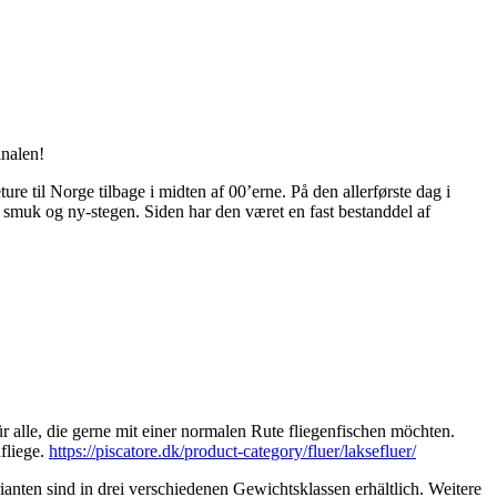
inalen!
re til Norge tilbage i midten af 00’erne. På den allerførste dag i
k smuk og ny-stegen. Siden har den været en fast bestanddel af
r alle, die gerne mit einer normalen Rute fliegenfischen möchten.
fliege.
https://piscatore.dk/product-category/fluer/laksefluer/
anten sind in drei verschiedenen Gewichtsklassen erhältlich. Weitere