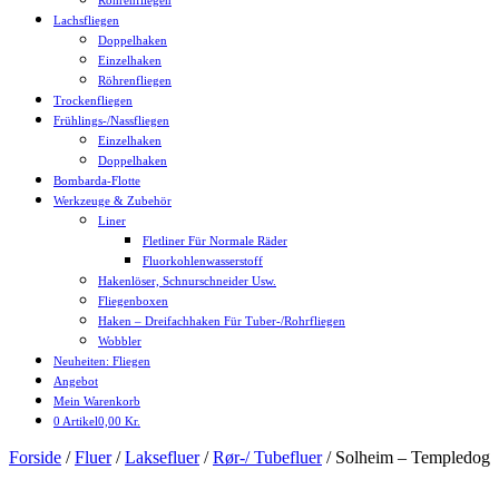
Röhrenfliegen
Lachsfliegen
Doppelhaken
Einzelhaken
Röhrenfliegen
Trockenfliegen
Frühlings-/Nassfliegen
Einzelhaken
Doppelhaken
Bombarda-Flotte
Werkzeuge & Zubehör
Liner
Fletliner Für Normale Räder
Fluorkohlenwasserstoff
Hakenlöser, Schnurschneider Usw.
Fliegenboxen
Haken – Dreifachhaken Für Tuber-/Rohrfliegen
Wobbler
Neuheiten: Fliegen
Angebot
Mein Warenkorb
0 Artikel
0,00 Kr.
xMenü
Forside
/
Fluer
/
Laksefluer
/
Rør-/ Tubefluer
/ Solheim – Templedog
schließen