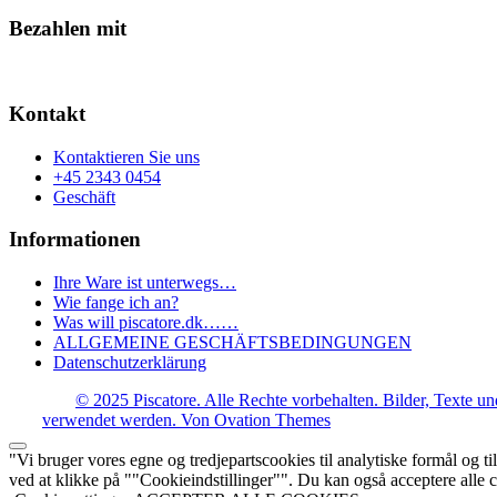
Produkt
Die
ausgewählt
ist
Bezahlen mit
Optionen
werden.
in
können
verschiedenen
auf
Varianten
der
erhältlich.
Produktseite
Kontakt
Die
ausgewählt
Optionen
werden.
Kontaktieren Sie uns
können
+45 2343 0454
auf
Geschäft
der
Produktseite
Informationen
ausgewählt
werden.
Ihre Ware ist unterwegs…
Wie fange ich an?
Was will piscatore.dk……
ALLGEMEINE GESCHÄFTSBEDINGUNGEN
Datenschutzerklärung
© 2025 Piscatore. Alle Rechte vorbehalten. Bilder, Texte un
verwendet werden.
Von Ovation Themes
"Vi bruger vores egne og tredjepartscookies til analytiske formål og til
ved at klikke på ""Cookieindstillinger"". Du kan også acceptere alle